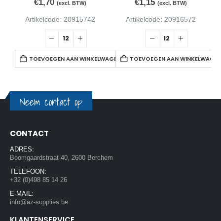
€
1,70
€
1,15
(excl. BTW)
(excl. BTW)
Artikelcode: 20915742
Artikelcode: 20916572
TOEVOEGEN AAN WINKELWAGEN
TOEVOEGEN AAN WINKELWAGE
Neem contact op
CONTACT
ADRES:
Boomgaardstraat 40, 2600 Berchem
TELEFOON:
+32 (0)498 85 14 26
E-MAIL:
info@az-supplies.be
KLANTENSERVICE