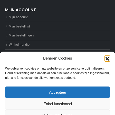
MIJN ACCOUNT
Mijn account
Mijn bestellijst
Mijn bestellingen
Winkelmandje
Afrekenen
Beheren Cookies
We gebruiken cookies om uw website en onze service te optimaliseren.
Houd er rekening mee dat als alleen functionele cookies zijn ingeschakeld,
niet alle functies van de site werken zoals bedoeld.
© AZ-Supplies. 2022. All Rights Reserved
Accepteer
Enkel functioneel