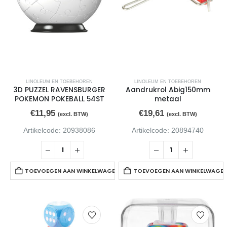
Inktcartridge HP T6L95AE 903 geel
0
van de 5
€
12,80
(excl. BTW)
Inktcartridge HP T6L91AE 903 rood
0
van de 5
€
12,80
(excl. BTW)
LINOLEUM EN TOEBEHOREN
LINOLEUM EN TOEBEHOREN
3D PUZZEL RAVENSBURGER
Aandrukrol Abig150mm
POKEMON POKEBALL 54ST
metaal
€
11,95
€
19,61
(excl. BTW)
(excl. BTW)
Artikelcode: 20938086
Artikelcode: 20894740
TOEVOEGEN AAN WINKELWAGEN
TOEVOEGEN AAN WINKELWAGE