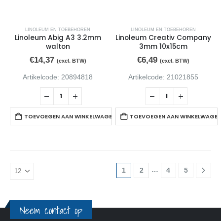
LINOLEUM EN TOEBEHOREN
LINOLEUM EN TOEBEHOREN
Linoleum Abig A3 3.2mm
Linoleum Creativ Company
walton
3mm 10x15cm
€
14,37
€
6,49
(excl. BTW)
(excl. BTW)
Artikelcode: 20894818
Artikelcode: 21021855
TOEVOEGEN AAN WINKELWAGEN
TOEVOEGEN AAN WINKELWAGE
…
1
2
4
5
Neem contact op