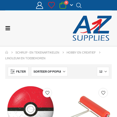
0
SCHRIJF- EN TEKENARTIKELEN
HOBBY EN CREATIEF
LINOLEUM EN TOEBEHOREN
FILTER
Uitnodiging Motorcross 9x14cm
0
van de 5
€
3,83
(excl. BTW)