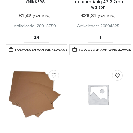
KNIKKERS
Linoleum Abig A2 3.2mm
walton
€
1,42
€
28,31
(excl. BTW)
(excl. BTW)
Artikelcode: 20915759
Artikelcode: 20894825
TOEVOEGEN AAN WINKELWAGEN
TOEVOEGEN AAN WINKELWAGE