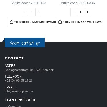
Artikelcode: 20916152
Artikelcode: 20916336
TOEVOEGEN AAN WINKELWAGEN
TOEVOEGEN AAN WINKELWAGE
Neem contact op
CONTACT
ADRES:
Boomgaardstraat 40, 2600 Berchem
TELEFOON:
+32 (0)498 85 14 26
E-MAIL:
info@az-supplies.be
KLANTENSERVICE
Over ons