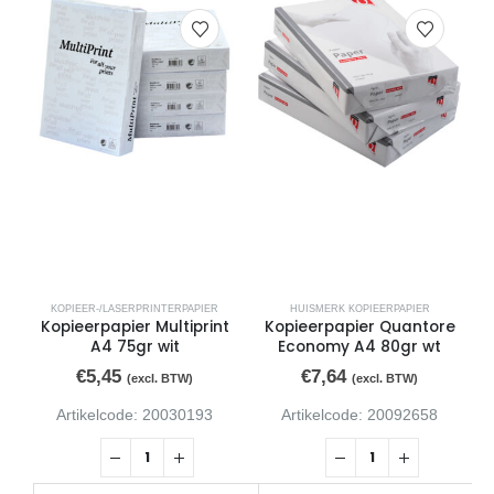
KOPIEER-/LASERPRINTERPAPIER
HUISMERK KOPIEERPAPIER
Kopieerpapier Multiprint
Kopieerpapier Quantore
A4 75gr wit
Economy A4 80gr wt
€
5,45
€
7,64
(excl. BTW)
(excl. BTW)
Artikelcode: 20030193
Artikelcode: 20092658