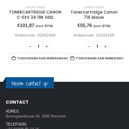
CANON TONER
CANON TONER
TONERCARTRIDGE CANON
Tonercartridge Canon
C-EXV 34 19K GEEL
716 blauw
€
101,87
€
55,76
(excl. BTW)
(excl. BTW)
Artikelcode: 20062408
Artikelcode: 20104108
TOEVOEGEN AAN WINKELWAGEN
TOEVOEGEN AAN WINKELWAGE
Neem contact op
CONTACT
ADRES:
Boomgaardstraat 40, 2600 Berchem
TELEFOON: