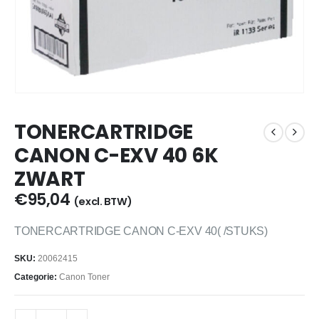
TONERCARTRIDGE
CANON C-EXV 40 6K
ZWART
€
95,04
(excl. BTW)
TONERCARTRIDGE CANON C-EXV 40( /STUKS)
SKU:
20062415
Categorie:
Canon Toner