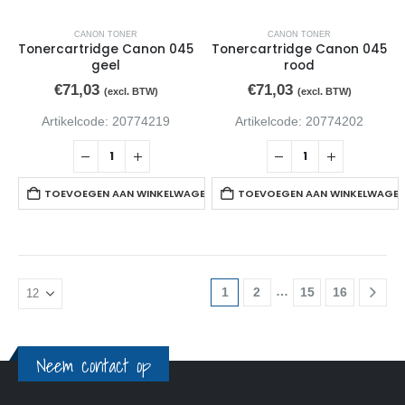
CANON TONER
CANON TONER
Tonercartridge Canon 045
Tonercartridge Canon 045
geel
rood
€
71,03
€
71,03
(excl. BTW)
(excl. BTW)
Artikelcode: 20774219
Artikelcode: 20774202
TOEVOEGEN AAN WINKELWAGEN
TOEVOEGEN AAN WINKELWAGE
…
1
2
15
16
Neem contact op