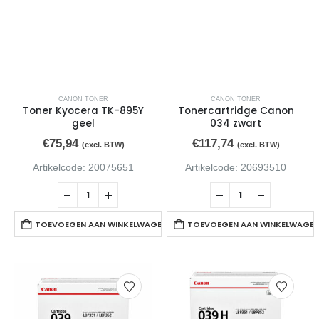
Inktcartridge HP T6L95AE 903 geel
0
van de 5
€
12,80
(excl. BTW)
Inktcartridge HP T6L91AE 903 rood
CANON TONER
CANON TONER
0
van de 5
Toner Kyocera TK-895Y
Tonercartridge Canon
€
12,80
(excl. BTW)
geel
034 zwart
€
75,94
€
117,74
(excl. BTW)
(excl. BTW)
Artikelcode: 20075651
Artikelcode: 20693510
TOEVOEGEN AAN WINKELWAGEN
TOEVOEGEN AAN WINKELWAGE