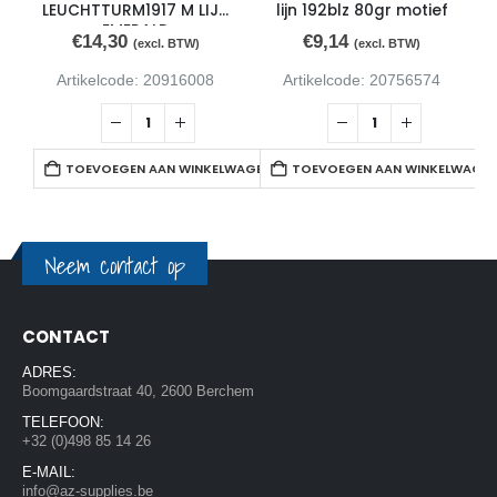
LEUCHTTURM1917 M LIJN
lijn 192blz 80gr motief
EMERALD
€
14,30
€
9,14
(excl. BTW)
(excl. BTW)
Artikelcode: 20916008
Artikelcode: 20756574
TOEVOEGEN AAN WINKELWAGEN
TOEVOEGEN AAN WINKELWAGE
Neem contact op
CONTACT
ADRES:
Boomgaardstraat 40, 2600 Berchem
TELEFOON:
+32 (0)498 85 14 26
E-MAIL:
info@az-supplies.be