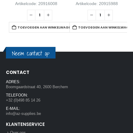
Artikelcode: 20916008
Artikelcode: 20915988
TOEVOEGEN AAN WINKELWAGEN
TOEVOEGEN AAN WINKELWAGE
Neem contact op
CONTACT
ADRES:
Boomgaardstraat 40, 2600 Berchem
TELEFOON:
+32 (0)498 85 14 26
E-MAIL:
info@az-supplies.be
KLANTENSERVICE
Over ons