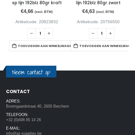
sp lijn 192blz 80gr kraft
lijn 192blz 80gr zwart
€
4,66
€
4,63
(excl. BTW)
(excl. BTW)
Artikelcode: 20823832
Artikelcode: 20756550
TOEVOEGEN AAN WINKELWAGEN
TOEVOEGEN AAN WINKELWAGE
Neem contact op
CONTACT
ADRES:
Boomgaardstraat 40, 2600 Berchem
TELEFOON:
+32 (0)498 85 14 26
E-MAIL:
info@az-supplies.be