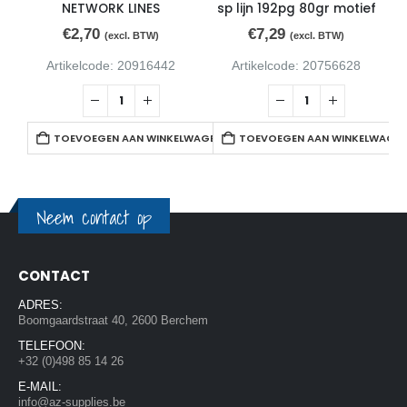
NETWORK LINES
sp lijn 192pg 80gr motief
€
2,70
€
7,29
(excl. BTW)
(excl. BTW)
Artikelcode: 20916442
Artikelcode: 20756628
TOEVOEGEN AAN WINKELWAGEN
TOEVOEGEN AAN WINKELWAGE
Neem contact op
CONTACT
ADRES:
Boomgaardstraat 40, 2600 Berchem
TELEFOON:
+32 (0)498 85 14 26
E-MAIL:
info@az-supplies.be