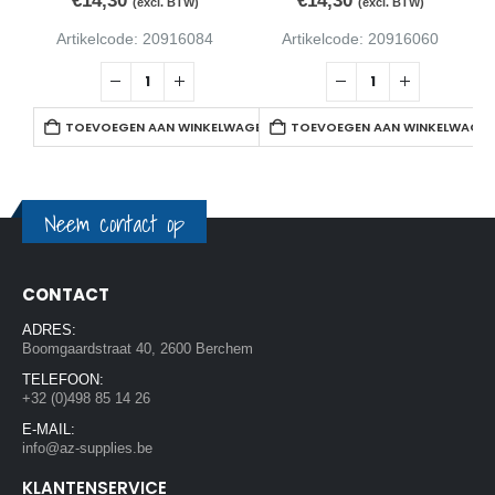
€
14,30
€
14,30
(excl. BTW)
(excl. BTW)
Artikelcode: 20916084
Artikelcode: 20916060
TOEVOEGEN AAN WINKELWAGEN
TOEVOEGEN AAN WINKELWAGE
Neem contact op
CONTACT
ADRES:
Boomgaardstraat 40, 2600 Berchem
TELEFOON:
+32 (0)498 85 14 26
E-MAIL:
info@az-supplies.be
KLANTENSERVICE