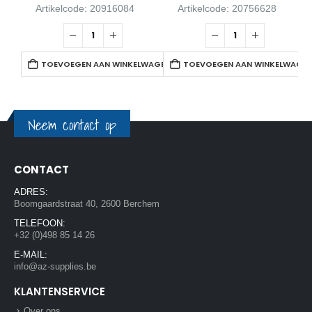
Artikelcode: 20916084
Artikelcode: 20756628
TOEVOEGEN AAN WINKELWAGEN
TOEVOEGEN AAN WINKELWAGE
Neem contact op
CONTACT
ADRES:
Boomgaardstraat 40, 2600 Berchem
TELEFOON:
+32 (0)498 85 14 26
E-MAIL:
info@az-supplies.be
KLANTENSERVICE
Over ons