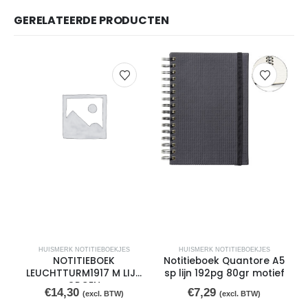
GERELATEERDE PRODUCTEN
HUISMERK NOTITIEBOEKJES
HUISMERK NOTITIEBOEKJES
NOTITIEBOEK
Notitieboek Quantore A5
LEUCHTTURM1917 M LIJN
sp lijn 192pg 80gr motief
GROEN
€
14,30
€
7,29
(excl. BTW)
(excl. BTW)