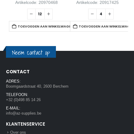
Artikelcode: 20970468
Artikelcode: 20917425
TOEVOEGEN AAN WINKELWAGEN
TOEVOEGEN AAN WINKELWAGE
Neem contact op
CONTACT
ADRES:
Boomgaardstraat 40, 2600 Berchem
TELEFOON:
+32 (0)498 85 14 26
E-MAIL:
info@az-supplies.be
KLANTENSERVICE
Over ons