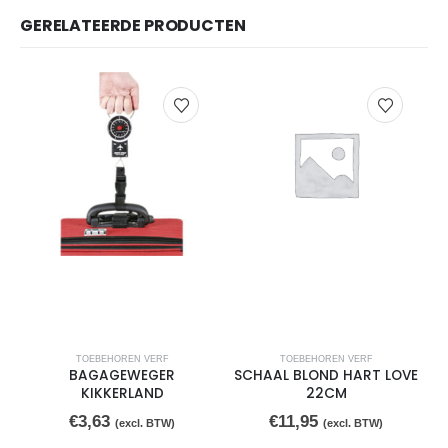
GERELATEERDE PRODUCTEN
TOEBEHOREN VERF
TOEBEHOREN VERF
BAGAGEWEGER
SCHAAL BLOND HART LOVE
KIKKERLAND
22CM
€
3,63
€
11,95
(excl. BTW)
(excl. BTW)