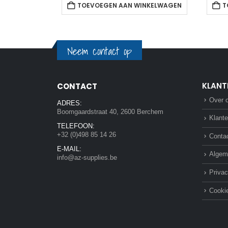
NKELWAGEN
TOEVOEGEN AAN WINKELWAGEN
T
Neem contact op
KLANT
CONTACT
Over 
ADRES:
Boomgaardstraat 40, 2600 Berchem
Klante
TELEFOON:
+32 (0)498 85 14 26
Conta
E-MAIL:
Algem
info@az-supplies.be
Privac
Cookie