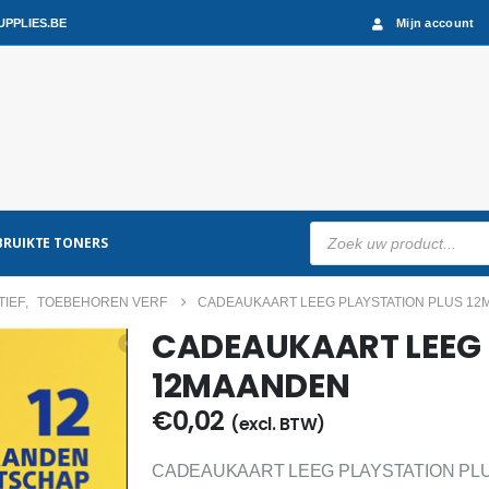
PPLIES.BE
Mijn account
Producten
RUIKTE TONERS
zoeken
TIEF
,
TOEBEHOREN VERF
CADEAUKAART LEEG PLAYSTATION PLUS 1
CADEAUKAART LEEG 
12MAANDEN
€
0,02
(excl. BTW)
CADEAUKAART LEEG PLAYSTATION PLUS