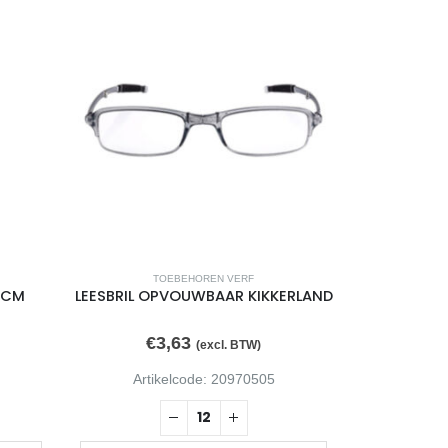
TOEBEHOREN VERF
T
6CM
LEESBRIL OPVOUWBAAR KIKKERLAND
SCHAAL B
€
3,63
€
1
(excl. BTW)
Artikelcode: 20970505
Arti