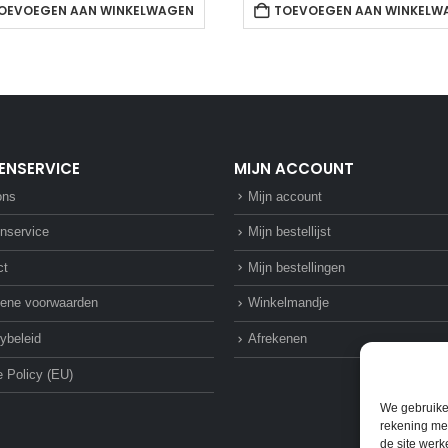
OEVOEGEN AAN WINKELWAGEN
TOEVOEGEN AAN WINKELW
ENSERVICE
MIJN ACCOUNT
ons
Mijn account
nservice
Mijn bestellijst
ct
Mijn bestellingen
ene voorwaarden
Winkelmandje
ybeleid
Afrekenen
 Policy (EU)
We gebruike
rekening mee
de site werk