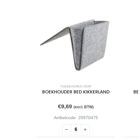
RF
TOEBEHOREN VERF
Art Creation
BOEKHOUDER BED KIKKERLAND
BE
€
9,69
TW)
(excl. BTW)
61780
Artikelcode: 20970475