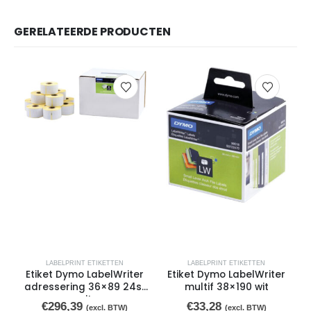
GERELATEERDE PRODUCTEN
LABELPRINT ETIKETTEN
LABELPRINT ETIKETTEN
Etiket Dymo LabelWriter
Etiket Dymo LabelWriter
adressering 36×89 24st
multif 38×190 wit
wit
€
296,39
€
33,28
(excl. BTW)
(excl. BTW)