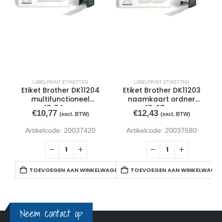
LABELPRINT ETIKETTEN
LABELPRINT ETIKETTEN
Etiket Brother DK11204
Etiket Brother DK11203
multifunctioneel
naamkaart ordner
17x54mm
17x87mm
€
10,77
€
12,43
(excl. BTW)
(excl. BTW)
Artikelcode: 20037420
Artikelcode: 20037680
TOEVOEGEN AAN WINKELWAGEN
TOEVOEGEN AAN WINKELWAGE
Neem contact op