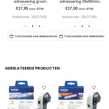
adressering groot
adressering 29x90mm
38x90mm
wit
€
17,95
€
17,00
(excl. BTW)
(excl. BTW)
Artikelcode: 20037406
Artikelcode: 20037390
TOEVOEGEN AAN WINKELWAGEN
TOEVOEGEN AAN WINKELWAGE
GERELATEERDE PRODUCTEN