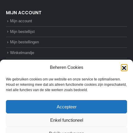
MIJN ACCOUNT
Mijn account
Mijn bestellijst
Mijn bestellingen
Winkelmandje
Afrekenen
Beheren Cookies
We gebruiken cookies om uw website en onze service te optimaliseren.
Houd er rekening mee dat als alleen functionele cookies zijn ingeschakeld,
niet alle functies van de site werken zoals bedoeld.
© AZ-Supplies. 2022. All Rights Reserved
Accepteer
Enkel functioneel