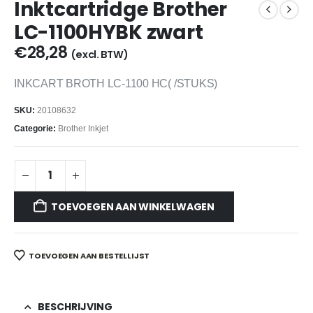
Inktcartridge Brother
LC-1100HYBK zwart
€
28,28
(excl. BTW)
INKCART BROTH LC-1100 HC( /STUKS)
SKU:
20108632
Categorie:
Brother Inkjet
TOEVOEGEN AAN WINKELWAGEN
TOEVOEGEN AAN BESTELLIJST
BESCHRIJVING