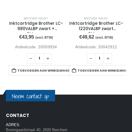
BROTHER INKJET
BROTHER INKJET
Inktcartridge Brother LC-
Inktcartridge Brother LC-
I
980VALBP zwart +
1220VALBP zwart
3kleuren
+3kleuren
€
43,95
€
49,62
(excl. BTW)
(excl. BTW)
Artikelcode: 20059934
Artikelcode: 20042912
TOEVOEGEN AAN WINKELWAGEN
TOEVOEGEN AAN WINKELWAGE
Neem contact op
CONTACT
ADRES:
Boomgaardstraat 40, 2600 Berchem