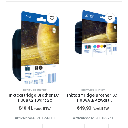
BROTHER INKJET
BROTHER INKJET
Inktcartridge Brother LC-
Inktcartridge Brother LC-
I
1100BK2 zwart 2X
1100VALBP zwart
+3kleuren
€
40,41
€
49,90
(excl. BTW)
(excl. BTW)
Artikelcode: 20124410
Artikelcode: 20108571