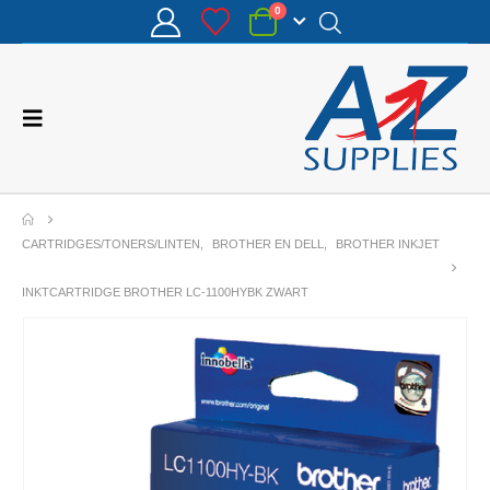
0
CARTRIDGES/TONERS/LINTEN
,
BROTHER EN DELL
,
BROTHER INKJET
INKTCARTRIDGE BROTHER LC-1100HYBK ZWART