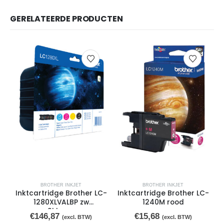
GERELATEERDE PRODUCTEN
BROTHER INKJET
BROTHER INKJET
Inktcartridge Brother LC-
Inktcartridge Brother LC-
I
1280XLVALBP zw
1240M rood
+3kleuren
€
146,87
€
15,68
(excl. BTW)
(excl. BTW)