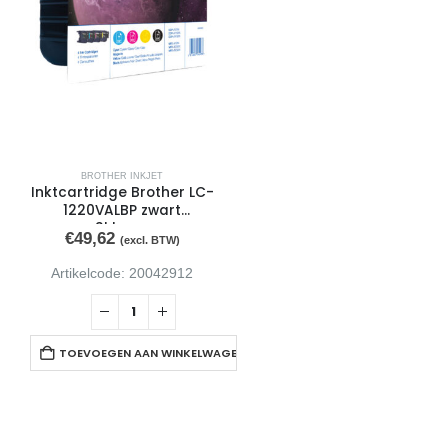
BROTHER INKJET
Inktcartridge Brother LC-
1220VALBP zwart
+3kleuren
€
49,62
(excl. BTW)
Artikelcode: 20042912
TOEVOEGEN AAN WINKELWAGEN