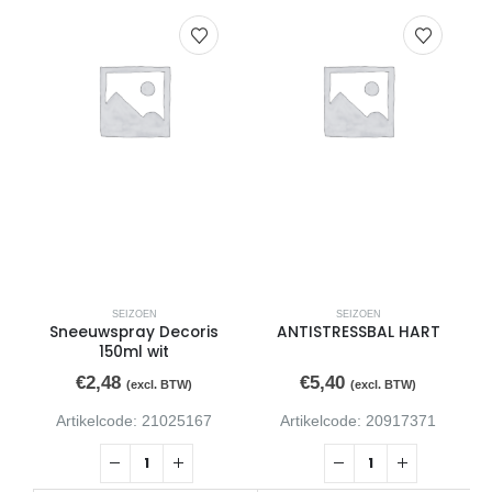
SEIZOEN
SEIZOEN
Sneeuwspray Decoris
ANTISTRESSBAL HART
S
150ml wit
€
2,48
€
5,40
(excl. BTW)
(excl. BTW)
Artikelcode: 21025167
Artikelcode: 20917371