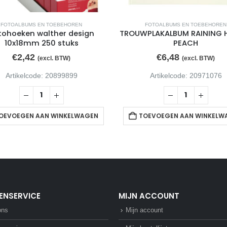
FOTOALBUMS EN TOEBEHOREN
FOTOALBUMS EN TOEBEHOREN
tohoeken walther design
TROUWPLAKALBUM RAINING 
10x18mm 250 stuks
PEACH
€
2,42
€
6,48
(excl. BTW)
(excl. BTW)
Artikelcode: 20899899
Artikelcode: 20971076
OEVOEGEN AAN WINKELWAGEN
TOEVOEGEN AAN WINKELW
ENSERVICE
MIJN ACCOUNT
ons
Mijn account