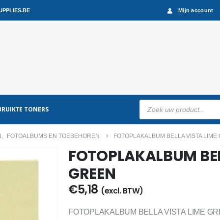
PPLIES.BE
Mijn account
Producten
RUIKTE TONERS
zoeken
N
,
FOTOALBUMS EN TOEBEHOREN
FOTOPLAKALBUM BELLA VISTA LIME
FOTOPLAKALBUM BEL
GREEN
€
5,18
(excl. BTW)
FOTOPLAKALBUM BELLA VISTA LIME GR