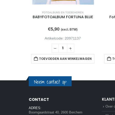
EHOREN
FOTOALBUMS EN TOEBEHOREN
ign 10x12mm
BABYFOTOALBUM FORTUNA BLUE
Fo
ks
€
5,90
TW)
(excl. BTW)
99882
Artikelcode: 20971137
NKELWAGEN
TOEVOEGEN AAN WINKELWAGEN
T
Neem contact op
KLANT
CONTACT
Over 
ADRES:
Boomgaardstraat 40, 2600 Berchem