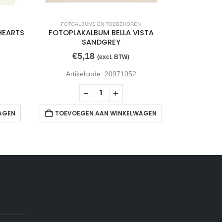
FOTOALBUMS EN TOEBEHOREN
FOTOA
HEARTS
FOTOPLAKALBUM BELLA VISTA
FOTOPLA
SANDGREY
€
5,18
€
(excl. BTW)
Artikelcode: 20971052
Arti
AGEN
TOEVOEGEN AAN WINKELWAGEN
TOEVOE