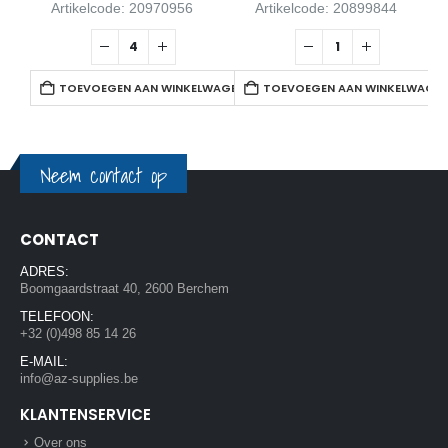
Artikelcode: 20970956
Artikelcode: 20899844
TOEVOEGEN AAN WINKELWAGEN
TOEVOEGEN AAN WINKELWAGE
Neem contact op
CONTACT
ADRES:
Boomgaardstraat 40, 2600 Berchem
TELEFOON:
+32 (0)498 85 14 26
E-MAIL:
info@az-supplies.be
KLANTENSERVICE
Over ons