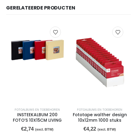
GERELATEERDE PRODUCTEN
FOTOALBUMS EN TOEBEHOREN
FOTOALBUMS EN TOEBEHOREN
INSTEEKALBUM 200
Fototape walther design
FOTO’S 10X15CM LIVING
10x12mm 1000 stuks
€
2,74
€
4,22
(excl. BTW)
(excl. BTW)