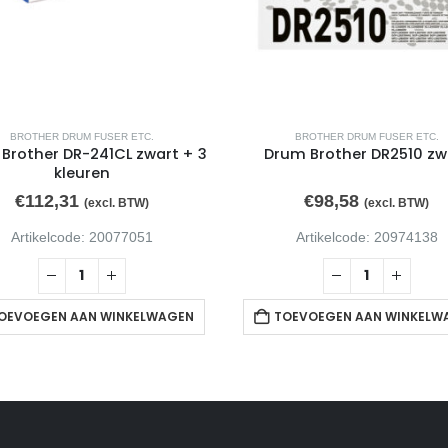
BROTHER DRUM FUSER ETC.
BROTHER DRUM FUSER ETC.
Brother DR-241CL zwart + 3
Drum Brother DR2510 zw
kleuren
€
112,31
€
98,58
(excl. BTW)
(excl. BTW)
Artikelcode: 20077051
Artikelcode: 20974138
OEVOEGEN AAN WINKELWAGEN
TOEVOEGEN AAN WINKELW