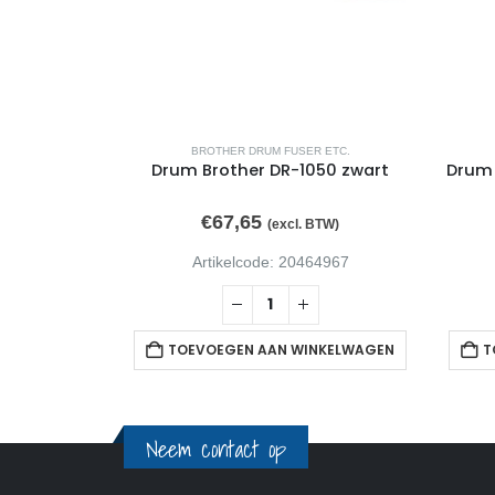
R ETC.
BROTHER DRUM FUSER ETC.
other WT-
Drum Brother DR-1050 zwart
Drum 
€
67,65
BTW)
(excl. BTW)
32821
Artikelcode: 20464967
NKELWAGEN
TOEVOEGEN AAN WINKELWAGEN
T
Neem contact op