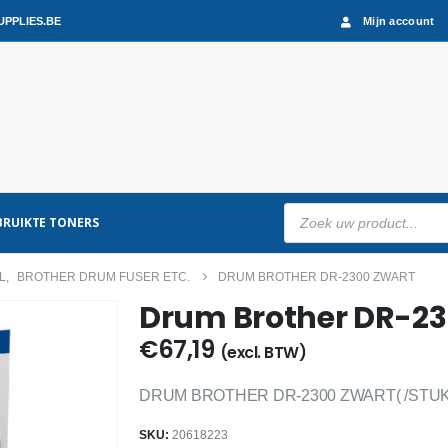
PPLIES.BE
Mijn account
Producten
RUIKTE TONERS
zoeken
L
,
BROTHER DRUM FUSER ETC.
DRUM BROTHER DR-2300 ZWART
Drum Brother DR-23
€
67,19
(excl. BTW)
DRUM BROTHER DR-2300 ZWART( /STUK
SKU:
20618223