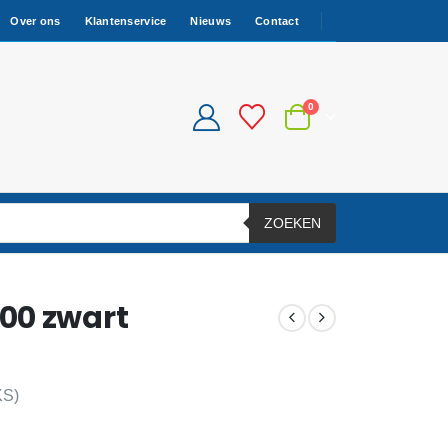
Over ons
Klantenservice
Nieuws
Contact
0
ZOEKEN
00 zwart
S)