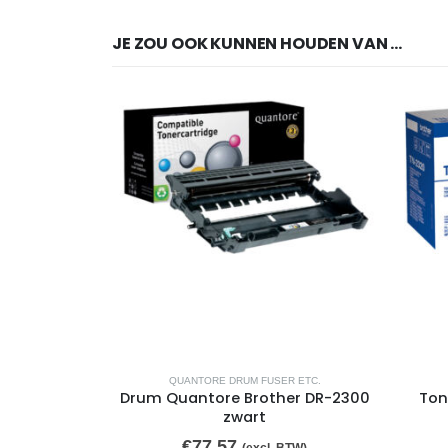
JE ZOU OOK KUNNEN HOUDEN VAN …
QUANTORE DRUM FUSER ETC.
Drum Quantore Brother DR-2300
Ton
zwart
€
77,57
(excl. BTW)