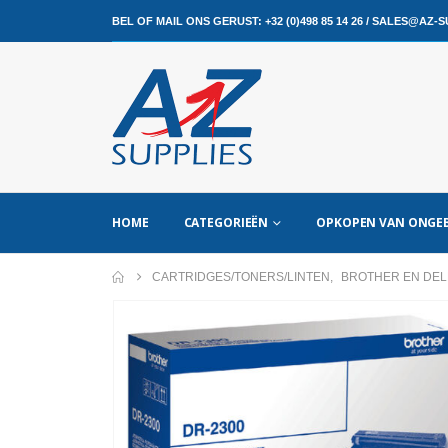
BEL OF MAIL ONS GERUST:
+32 (0)498 85 14 26
/
SALES@AZ-SU
HOME
CATEGORIEËN
OPKOPEN VAN ONGEB
CARTRIDGES/TONERS/LINTEN
,
BROTHER EN DEL