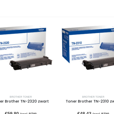
BROTHER TONER
BROTHER TONER
er Brother TN-2320 zwart
Toner Brother TN-2310 z
€
59,80
€
48,43
(excl. BTW)
(excl. BTW)