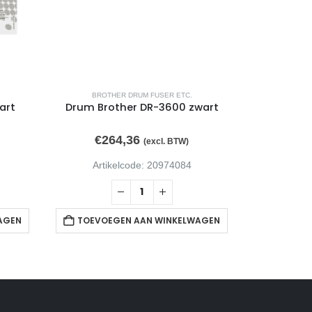
BROTHER DRUM FUSER ETC.
BROTH
art
Drum Brother DR-3600 zwart
Drum Bro
€
264,36
€
9
(excl. BTW)
Artikelcode: 20974084
Arti
AGEN
TOEVOEGEN AAN WINKELWAGEN
TOEVOE