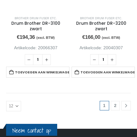
BROTHER DRUM FUSER ETC.
BROTHER DRUM FUSER ETC.
Drum Brother DR-3100
Drum Brother DR-3200
zwart
zwart
€
194,36
€
166,00
(excl. BTW)
(excl. BTW)
Artikelcode: 20066307
Artikelcode: 20040307
TOEVOEGEN AAN WINKELWAGEN
TOEVOEGEN AAN WINKELWAGE
1
2
Neem contact op