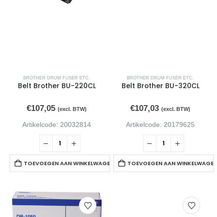
Inktcartridge HP T6L95AE 903 geel
0
van de 5
€
12,80
(excl. BTW)
Inktcartridge HP T6L91AE 903 rood
0
van de 5
€
12,80
(excl. BTW)
BROTHER DRUM FUSER ETC.
BROTHER DRUM FUSER ETC.
Belt Brother BU-220CL
Belt Brother BU-320CL
€
107,05
€
107,03
(excl. BTW)
(excl. BTW)
Artikelcode: 20032814
Artikelcode: 20179625
TOEVOEGEN AAN WINKELWAGEN
TOEVOEGEN AAN WINKELWAGE