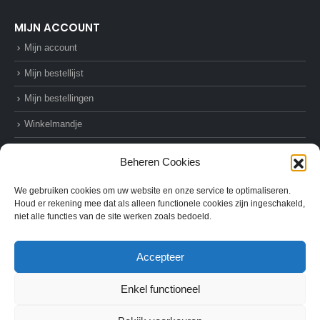
MIJN ACCOUNT
Mijn account
Mijn bestellijst
Mijn bestellingen
Winkelmandje
Afrekenen
Beheren Cookies
We gebruiken cookies om uw website en onze service te optimaliseren.
Houd er rekening mee dat als alleen functionele cookies zijn ingeschakeld,
niet alle functies van de site werken zoals bedoeld.
© AZ-Supplies. 2022. All Rights Reserved
Accepteer
Enkel functioneel