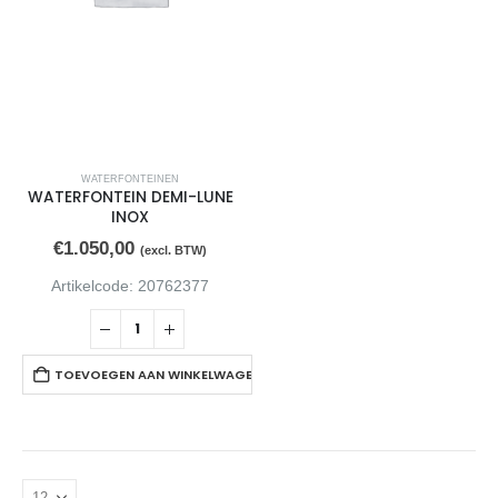
0
van de 5
€
12,80
(excl. BTW)
WATERFONTEINEN
WATERFONTEIN DEMI-LUNE
INOX
€
1.050,00
(excl. BTW)
Artikelcode: 20762377
TOEVOEGEN AAN WINKELWAGEN