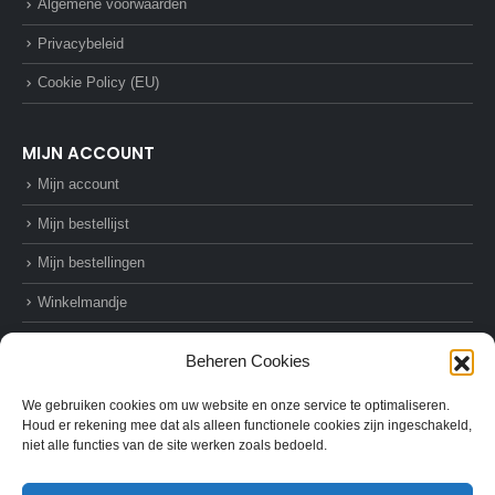
Algemene voorwaarden
Privacybeleid
Cookie Policy (EU)
MIJN ACCOUNT
Mijn account
Mijn bestellijst
Mijn bestellingen
Winkelmandje
Afrekenen
Beheren Cookies
We gebruiken cookies om uw website en onze service te optimaliseren.
Houd er rekening mee dat als alleen functionele cookies zijn ingeschakeld,
niet alle functies van de site werken zoals bedoeld.
© AZ-Supplies. 2022. All Rights Reserved