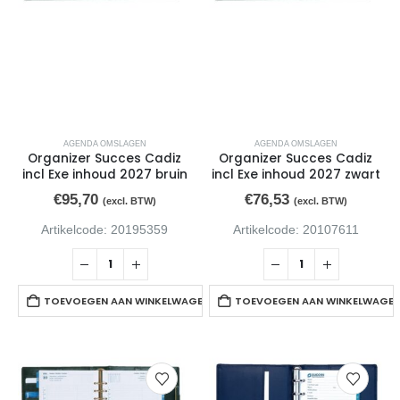
0
van de 5
€
3,83
(excl. BTW)
Inktcartridge HP T6L95AE 903 geel
0
van de 5
€
12,80
(excl. BTW)
Inktcartridge HP T6L91AE 903 rood
AGENDA OMSLAGEN
AGENDA OMSLAGEN
Organizer Succes Cadiz
Organizer Succes Cadiz
incl Exe inhoud 2027 bruin
incl Exe inhoud 2027 zwart
0
van de 5
€
12,80
(excl. BTW)
€
95,70
€
76,53
(excl. BTW)
(excl. BTW)
Artikelcode: 20195359
Artikelcode: 20107611
TOEVOEGEN AAN WINKELWAGEN
TOEVOEGEN AAN WINKELWAGE