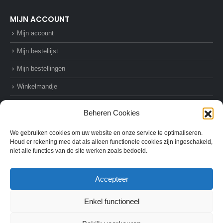
MIJN ACCOUNT
Mijn account
Mijn bestellijst
Mijn bestellingen
Winkelmandje
Afrekenen
Beheren Cookies
We gebruiken cookies om uw website en onze service te optimaliseren.
Houd er rekening mee dat als alleen functionele cookies zijn ingeschakeld,
niet alle functies van de site werken zoals bedoeld.
© AZ-Supplies. 2022. All Rights Reserved
Accepteer
Enkel functioneel