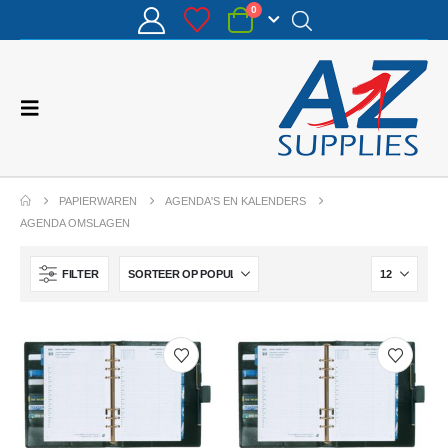
0
PAPIERWAREN
AGENDA'S EN KALENDERS
AGENDA OMSLAGEN
FILTER
Uitnodiging Motorcross 9x14cm