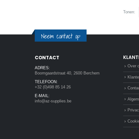
Tonen:
Neem contact op
KLANT
CONTACT
Over 
ADRES:
Boomgaardstraat 40, 2600 Berchem
Klante
TELEFOON:
+32 (0)498 85 14 26
Conta
E-MAIL:
Algem
info@az-supplies.be
Privac
Cookie