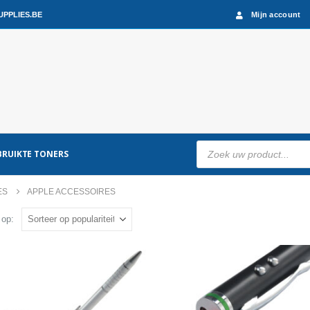
PPLIES.BE
Mijn account
Producten
RUIKTE TONERS
zoeken
ES
APPLE ACCESSOIRES
 op: