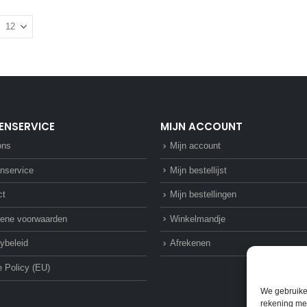
ENSERVICE
MIJN ACCOUNT
ons
Mijn account
nservice
Mijn bestellijst
ct
Mijn bestellingen
ene voorwaarden
Winkelmandje
ybeleid
Afrekenen
 Policy (EU)
We gebruike
rekening mee