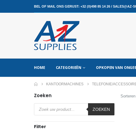
BEL OF MAIL ONS GERUST:
+32 (0)498 85 14 26
/
SALES@AZ-SU
HOME
CATEGORIEËN
OPKOPEN VAN ONGEB
KANTOORMACHINES
TELEFONIE/ACCESSOIR
Zoeken
Sorteren
Producten
zoeken
ZOEKEN
Filter