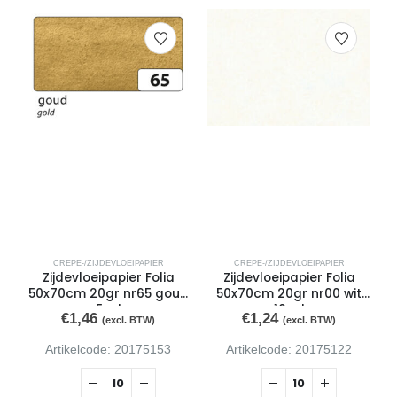
CREPE-/ZIJDEVLOEIPAPIER
CREPE-/ZIJDEVLOEIPAPIER
Zijdevloeipapier Folia
Zijdevloeipapier Folia
50x70cm 20gr nr65 goud
50x70cm 20gr nr00 wit
5vel
10vel
€
1,46
€
1,24
(excl. BTW)
(excl. BTW)
Artikelcode: 20175153
Artikelcode: 20175122