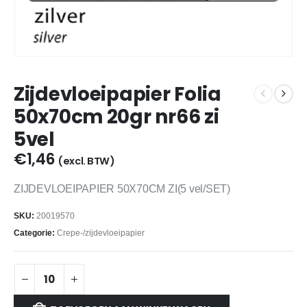
Zijdevloeipapier Folia
50x70cm 20gr nr66 zi
5vel
€
1,46
(excl. BTW)
ZIJDEVLOEIPAPIER 50X70CM ZI(5 vel/SET)
SKU:
20019570
Categorie:
Crepe-/zijdevloeipapier