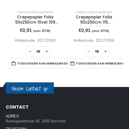
CREPE-/ZIJDEVLOEIPAPIER
CREPE-/ZIJDEVLOEIPAPIER
Crepepapier Folia
Crepepapier Folia
50x250cm 10vel 109
50x250cm 115
oranje
chocoladebruin
€
0,91
€
0,91
(excl. BTW)
(excl. BTW)
Artikelcode: 20170349
Artikelcode: 20170356
TOEVOEGEN AAN WINKELWAGEN
TOEVOEGEN AAN WINKELWAGE
Neem contact op
CONTACT
ADRES:
Boomgaardstraat 40, 2600 Berchem