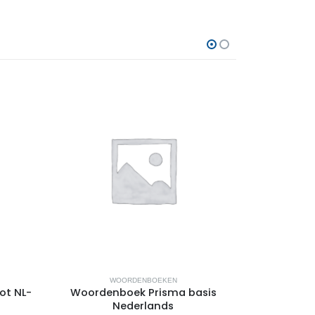
WOORDENBOEKEN
W
ot NL-
Woordenboek Prisma basis
Woordenboe
Nederlands
D