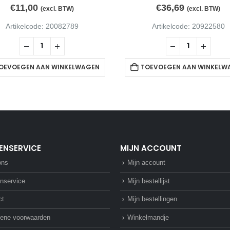
€
11,00
€
36,69
(excl. BTW)
(excl. BTW)
Artikelcode: 20082789
Artikelcode: 20922580
OEVOEGEN AAN WINKELWAGEN
TOEVOEGEN AAN WINKELW
ENSERVICE
MIJN ACCOUNT
ons
Mijn account
nservice
Mijn bestellijst
ct
Mijn bestellingen
ene voorwaarden
Winkelmandje