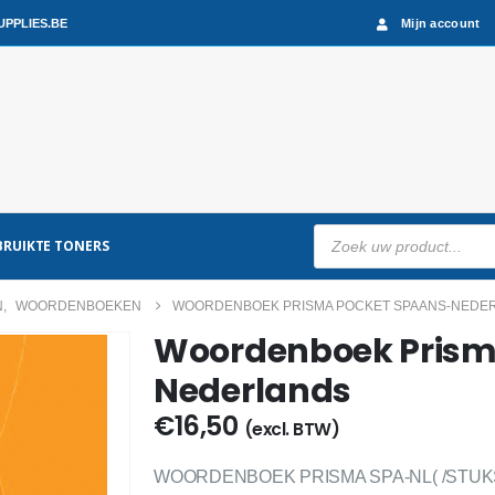
PPLIES.BE
Mijn account
Producten
RUIKTE TONERS
zoeken
N
,
WOORDENBOEKEN
WOORDENBOEK PRISMA POCKET SPAANS-NEDE
Woordenboek Prism
Nederlands
€
16,50
(excl. BTW)
WOORDENBOEK PRISMA SPA-NL( /STUK