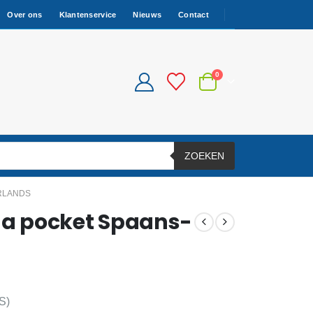
Over ons
Klantenservice
Nieuws
Contact
0
ZOEKEN
RLANDS
a pocket Spaans-
S)