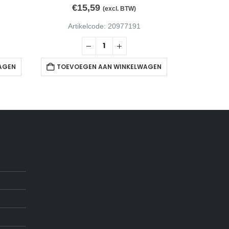
€
15,59
€
3
(excl. BTW)
Artikelcode: 20977191
Arti
AGEN
TOEVOEGEN AAN WINKELWAGEN
TOEVOE