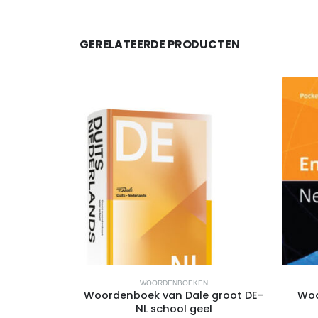
GERELATEERDE PRODUCTEN
EN
WOORDENBOEKEN
a pocket
Woordenboek van Dale groot DE-
Woo
gels
NL school geel