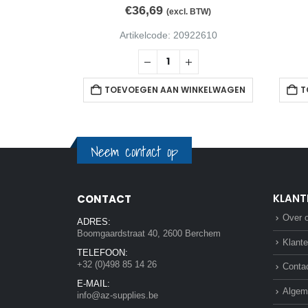
€
36,69
BTW)
(excl. BTW)
82796
Artikelcode: 20922610
NKELWAGEN
TOEVOEGEN AAN WINKELWAGEN
T
Neem contact op
KLANT
CONTACT
Over 
ADRES:
Boomgaardstraat 40, 2600 Berchem
Klante
TELEFOON:
+32 (0)498 85 14 26
Conta
E-MAIL:
Algem
info@az-supplies.be