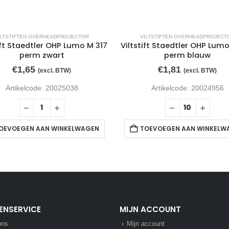
ILTSTIFTEN OVERHEADPROJECTOR
VILTSTIFTEN OVERHEADPROJECT
ift Staedtler OHP Lumo M 317
Viltstift Staedtler OHP Lumo
perm zwart
perm blauw
€
1,65
€
1,81
(excl. BTW)
(excl. BTW)
Artikelcode: 20025038
Artikelcode: 20024956
OEVOEGEN AAN WINKELWAGEN
TOEVOEGEN AAN WINKELW
ENSERVICE
MIJN ACCOUNT
ons
Mijn account