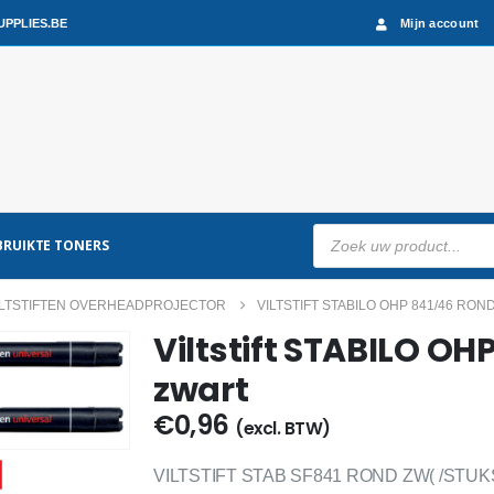
PPLIES.BE
Mijn account
Producten
RUIKTE TONERS
zoeken
ILTSTIFTEN OVERHEADPROJECTOR
VILTSTIFT STABILO OHP 841/46 RON
Viltstift STABILO OH
zwart
€
0,96
(excl. BTW)
VILTSTIFT STAB SF841 ROND ZW( /STUK