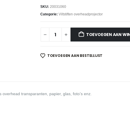
SKU:
20031060
Categorie:
Viltstiften overheadprojector
TOEVOEGEN AAN WI
TOEVOEGEN AAN BESTELLIJST
ls overhead transparanten, papier, glas, foto’s enz.