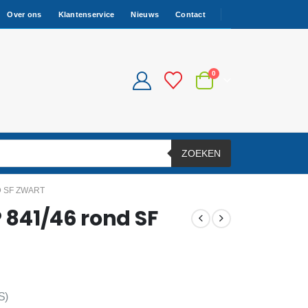
Over ons
Klantenservice
Nieuws
Contact
0
ZOEKEN
D SF ZWART
P 841/46 rond SF
S)