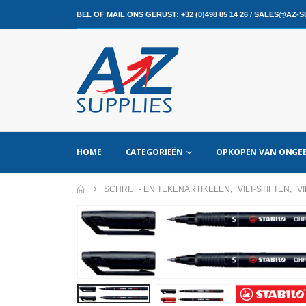
BEL OF MAIL ONS GERUST:
+32 (0)498 85 14 26
/
SALES@AZ-SU
HOME
CATEGORIEËN
OPKOPEN VAN ONGEB
SCHRIJF- EN TEKENARTIKELEN
,
VILT-STIFTEN
,
V