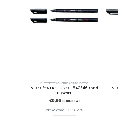
VILTSTIFTEN OVERHEADPROJECTOR
Viltstift STABILO OHP 842/46 rond
Vil
F zwart
€
0,96
(excl. BTW)
Artikelcode: 20031275