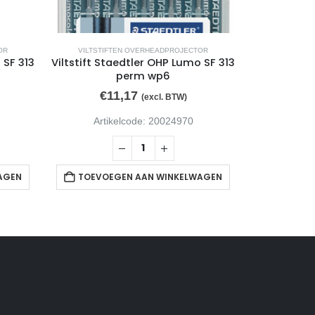
OR
VILTSTIFTEN OVERHEADPROJECTOR
VILTSTIF
 SF 313
Viltstift Staedtler OHP Lumo SF 313
Viltstift S
perm wp6
n
€
11,17
€
(excl. BTW)
Artikelcode: 20024970
Arti
AGEN
TOEVOEGEN AAN WINKELWAGEN
TOEVOE