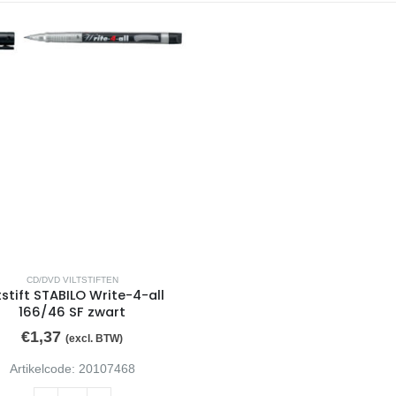
CD/DVD VILTSTIFTEN
tstift STABILO Write-4-all
166/46 SF zwart
€
1,37
(excl. BTW)
Artikelcode: 20107468