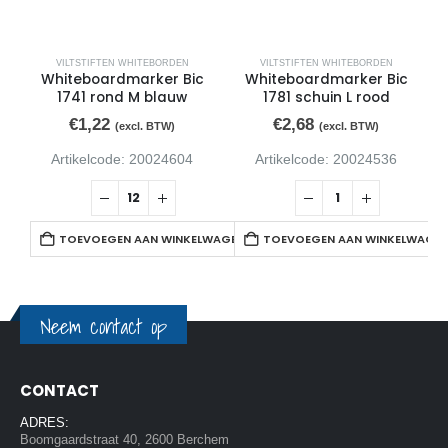
VILTSTIFTEN WHITEBORDEN
VILTSTIFTEN WHITEBORDEN
Whiteboardmarker Bic
Whiteboardmarker Bic
1741 rond M blauw
1781 schuin L rood
€
1,22
€
2,68
(excl. BTW)
(excl. BTW)
Artikelcode: 20024604
Artikelcode: 20024536
TOEVOEGEN AAN WINKELWAGEN
TOEVOEGEN AAN WINKELWAGE
Neem contact op
CONTACT
ADRES:
Boomgaardstraat 40, 2600 Berchem