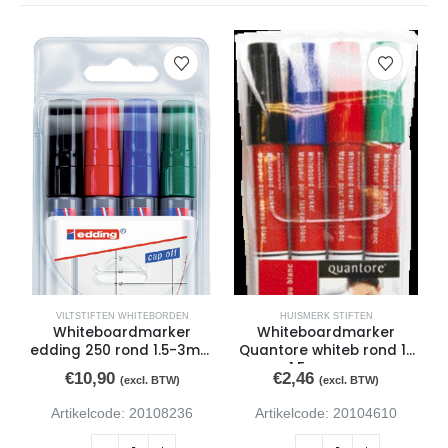
VILTSTIFTEN WHITEBORDEN
HUISMERK STIFTEN
Whiteboardmarker
Whiteboardmarker
edding 250 rond 1.5-3mm
Quantore whiteb rond 1-
ass
1.5mm ass
€
10,90
€
2,46
(excl. BTW)
(excl. BTW)
Artikelcode: 20108236
Artikelcode: 20104610