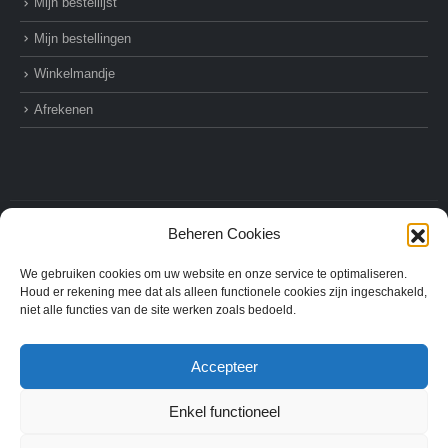
Mijn bestellijst
Mijn bestellingen
Winkelmandje
Afrekenen
Beheren Cookies
© AZ-Supplies. 2022. All Rights Reserved
We gebruiken cookies om uw website en onze service te optimaliseren.
Houd er rekening mee dat als alleen functionele cookies zijn ingeschakeld,
niet alle functies van de site werken zoals bedoeld.
Accepteer
Enkel functioneel