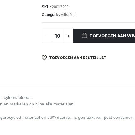
SKU:
20017293
Categorie:
Viltstiften
TOEVOEGEN AAN WI
TOEVOEGEN AAN BESTELLIJST
n xyleen/tolueen.
 en markeren op bijna alle materialen.
n gerecycled materiaal en 83% daarvan is gemaakt van post consumer m