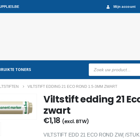
PPLIES.BE
Mijn account
Producten
RUIKTE TONERS
zoeken
ILTSTIFTEN
VILTSTIFT EDDING 21 ECO ROND 1.5-3MM ZWART
Viltstift edding 21 
zwart
€
1,18
(excl. BTW)
VILTSTIFT EDD 21 ECO ROND ZW( /STUK