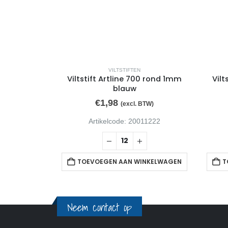
VILTSTIFTEN
 rond 1.5-
Viltstift Artline 700 rond 1mm
Vilt
n
blauw
€
1,98
TW)
(excl. BTW)
17170
Artikelcode: 20011222
NKELWAGEN
TOEVOEGEN AAN WINKELWAGEN
T
Neem contact op