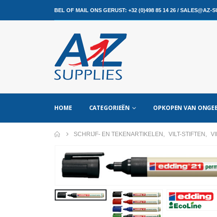
BEL OF MAIL ONS GERUST:
+32 (0)498 85 14 26
/
SALES@AZ-SU
HOME
CATEGORIEËN
OPKOPEN VAN ONGEB
SCHRIJF- EN TEKENARTIKELEN
,
VILT-STIFTEN
,
V