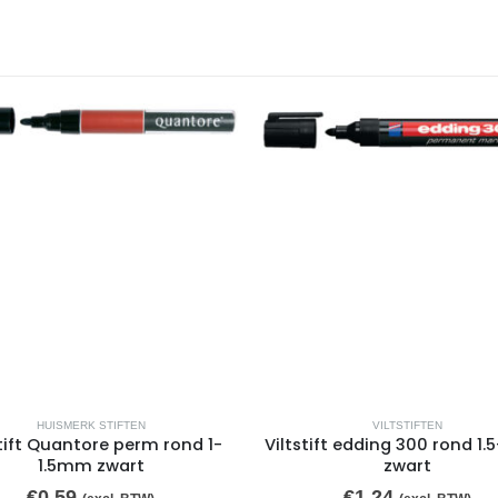
HUISMERK STIFTEN
VILTSTIFTEN
stift Quantore perm rond 1-
Viltstift edding 300 rond 
1.5mm zwart
zwart
€
0,59
€
1,24