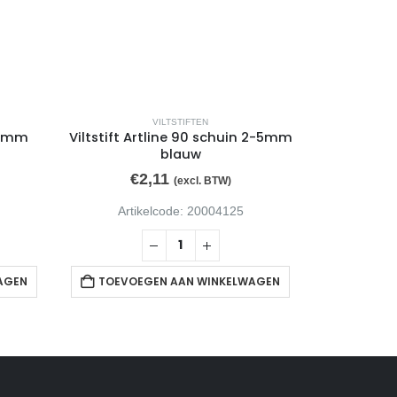
VILTSTIFTEN
1.5mm
Viltstift Artline 90 schuin 2-5mm
Viltstift 
blauw
€
2,11
€
(excl. BTW)
Artikelcode: 20004125
Arti
AGEN
TOEVOEGEN AAN WINKELWAGEN
TOEVOE