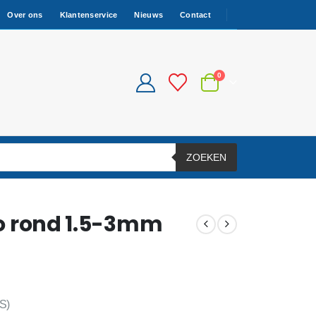
Over ons
Klantenservice
Nieuws
Contact
0
ZOEKEN
Eco rond 1.5-3mm
S)