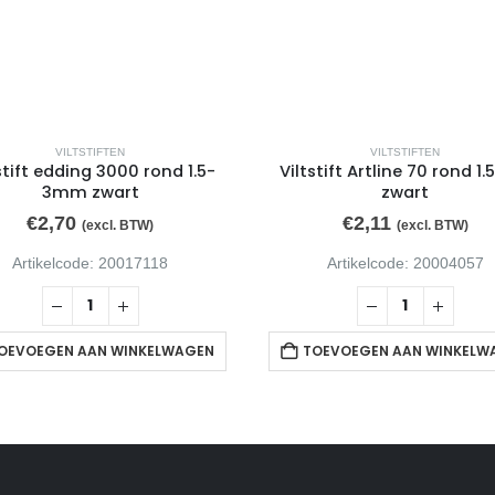
VILTSTIFTEN
VILTSTIFTEN
stift edding 3000 rond 1.5-
Viltstift Artline 70 rond 
3mm zwart
zwart
€
2,70
€
2,11
(excl. BTW)
(excl. BTW)
Artikelcode: 20017118
Artikelcode: 20004057
OEVOEGEN AAN WINKELWAGEN
TOEVOEGEN AAN WINKELW