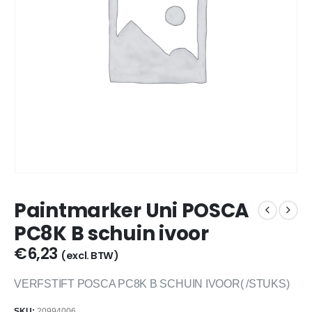
Paintmarker Uni POSCA
PC8K B schuin ivoor
€
6,23
(excl. BTW)
VERFSTIFT POSCA PC8K B SCHUIN IVOOR( /STUKS)
SKU:
20994006