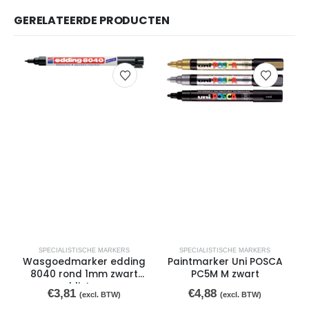
GERELATEERDE PRODUCTEN
SPECIALISTISCHE MARKERS
SPECIALISTISCHE MARKERS
Wasgoedmarker edding
Paintmarker Uni POSCA
8040 rond 1mm zwart
PC5M M zwart
blister
€
3,81
€
4,88
(excl. BTW)
(excl. BTW)