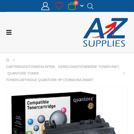
0
CARTRIDGES/TONERS/LINTEN
,
GERECONDITIONEERDE TONER+INKT
,
QUANTORE TONER
TONERCARTRIDGE QUANTORE HP CE390A 90A ZWART