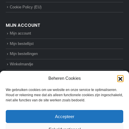
Cookie Policy (EU)
MIJN ACCOUNT
Mijn account
Mijn bestellijst
Mijn bestellingen
Winkelmandje
Afrekenen
Beheren Cookies
We gebruiken cookies om uw website en onze service te optimaliseren.
Houd er rekening mee dat als alleen functionele cookies zijn ingeschakeld,
niet alle functies van de site werken zoals bedoeld.
© AZ-Supplies. 2022. All Rights Reserved
Accepteer