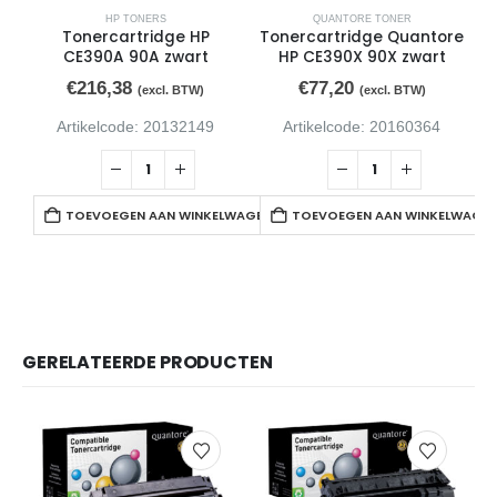
HP TONERS
QUANTORE TONER
Tonercartridge HP
Tonercartridge Quantore
CE390A 90A zwart
HP CE390X 90X zwart
€
216,38
€
77,20
(excl. BTW)
(excl. BTW)
Artikelcode: 20132149
Artikelcode: 20160364
TOEVOEGEN AAN WINKELWAGEN
TOEVOEGEN AAN WINKELWAGE
GERELATEERDE PRODUCTEN