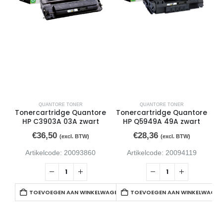
QUANTORE TONER
QUANTORE TONER
Tonercartridge Quantore
Tonercartridge Quantore
T
HP C3903A 03A zwart
HP Q5949A 49A zwart
€
36,50
€
28,36
(excl. BTW)
(excl. BTW)
Artikelcode: 20093860
Artikelcode: 20094119
TOEVOEGEN AAN WINKELWAGEN
TOEVOEGEN AAN WINKELWAGE