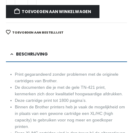
TOEVOEGEN AAN WINKELWAGEN
TOEVOEGEN AAN BESTELLIJST
BESCHRIJVING
Print gegarandeerd zonder problemen met de originele
cartridges van Brother.
De documenten die je met de gele TN-421 print,
kenmerken zich door kwalitatief hoogwaardige afdrukken.
Deze cartridge print tot 1800 pagina’s.
Binnen de Brother printers heb je vaak de mogelijkheid om
in plaats van een gewone cartridge een XL/HC (high
capacity) te gebruiken voor nog meer en goedkoper
printen.
Deze XL/HC cartridge vind je dan terug bij de alternatieven