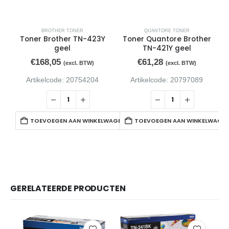
BROTHER TONER
QUANTORE TONER
Toner Brother TN-423Y
Toner Quantore Brother
geel
TN-421Y geel
€
168,05
€
61,28
(excl. BTW)
(excl. BTW)
Artikelcode: 20754204
Artikelcode: 20797089
TOEVOEGEN AAN WINKELWAGEN
TOEVOEGEN AAN WINKELWAGE
GERELATEERDE PRODUCTEN