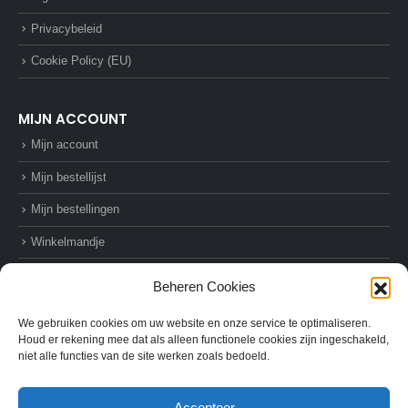
Privacybeleid
Cookie Policy (EU)
MIJN ACCOUNT
Mijn account
Mijn bestellijst
Mijn bestellingen
Winkelmandje
Afrekenen
Beheren Cookies
We gebruiken cookies om uw website en onze service te optimaliseren.
Houd er rekening mee dat als alleen functionele cookies zijn ingeschakeld,
niet alle functies van de site werken zoals bedoeld.
© AZ-Supplies. 2022. All Rights Reserved
Accepteer