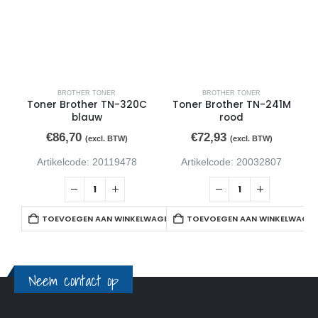
BROTHER TONER
BROTHER TONER
Toner Brother TN-320C
Toner Brother TN-241M
blauw
rood
€
86,70
€
72,93
(excl. BTW)
(excl. BTW)
Artikelcode: 20119478
Artikelcode: 20032807
TOEVOEGEN AAN WINKELWAGEN
TOEVOEGEN AAN WINKELWAGE
Neem contact op