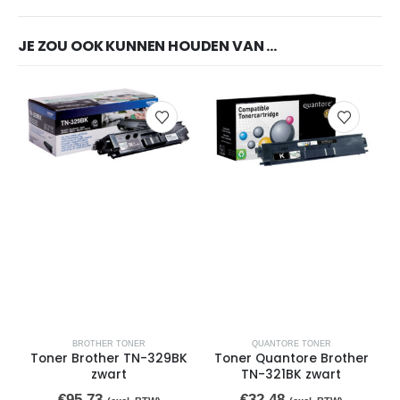
JE ZOU OOK KUNNEN HOUDEN VAN …
BROTHER TONER
QUANTORE TONER
Toner Brother TN-329BK
Toner Quantore Brother
zwart
TN-321BK zwart
€
95,73
€
32,48