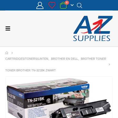
0
CARTRIDGES/TONERS/LINTEN
,
BROTHER EN DELL
,
BROTHER TONER
TONER BROTHER TN-321BK ZWART