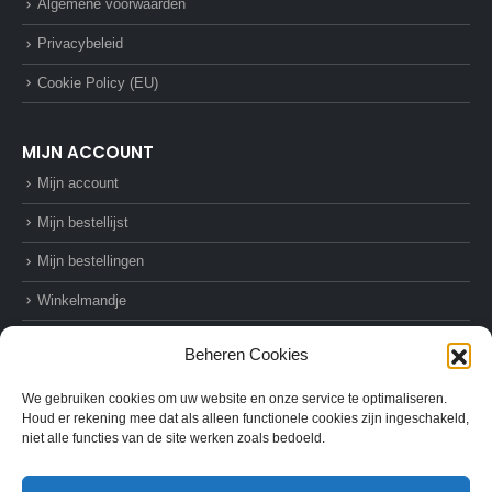
Algemene voorwaarden
Privacybeleid
Cookie Policy (EU)
MIJN ACCOUNT
Mijn account
Mijn bestellijst
Mijn bestellingen
Winkelmandje
Afrekenen
Beheren Cookies
We gebruiken cookies om uw website en onze service te optimaliseren.
Houd er rekening mee dat als alleen functionele cookies zijn ingeschakeld,
niet alle functies van de site werken zoals bedoeld.
© AZ-Supplies. 2022. All Rights Reserved