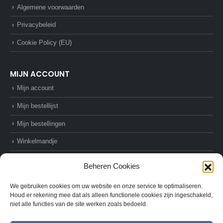
Algemene voorwaarden
Privacybeleid
Cookie Policy (EU)
MIJN ACCOUNT
Mijn account
Mijn bestellijst
Mijn bestellingen
Winkelmandje
Afrekenen
Beheren Cookies
We gebruiken cookies om uw website en onze service te optimaliseren.
Houd er rekening mee dat als alleen functionele cookies zijn ingeschakeld,
niet alle functies van de site werken zoals bedoeld.