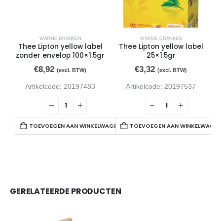
WARME DRANKEN
WARME DRANKEN
Thee Lipton yellow label
Thee Lipton yellow label
zonder envelop 100×1.5gr
25×1.5gr
€
8,92
€
3,32
(excl. BTW)
(excl. BTW)
Artikelcode: 20197483
Artikelcode: 20197537
TOEVOEGEN AAN WINKELWAGEN
TOEVOEGEN AAN WINKELWAGE
GERELATEERDE PRODUCTEN