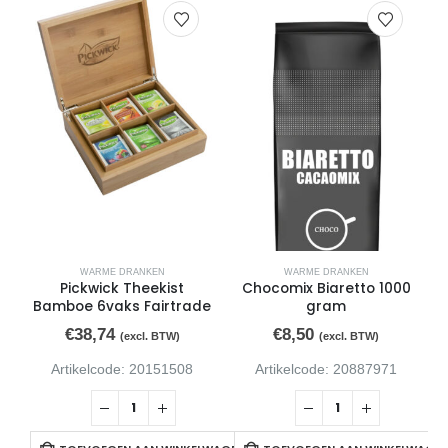
WARME DRANKEN
WARME DRANKEN
Pickwick Theekist
Chocomix Biaretto 1000
Bamboe 6vaks Fairtrade
gram
€
38,74
€
8,50
(excl. BTW)
(excl. BTW)
Artikelcode: 20151508
Artikelcode: 20887971