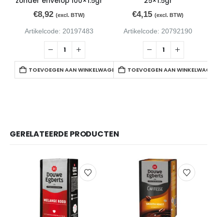
zonder envelop 100×1.5gr
25×1.5gr
€
8,92
€
4,15
(excl. BTW)
(excl. BTW)
Artikelcode: 20197483
Artikelcode: 20792190
TOEVOEGEN AAN WINKELWAGEN
TOEVOEGEN AAN WINKELWAGE
GERELATEERDE PRODUCTEN