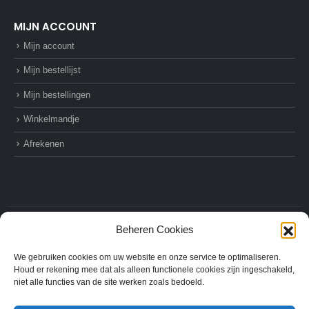
MIJN ACCOUNT
Mijn account
Mijn bestellijst
Mijn bestellingen
Winkelmandje
Afrekenen
Beheren Cookies
© AZ-Supplies. 2022. All Rights Reserved
We gebruiken cookies om uw website en onze service te optimaliseren.
Houd er rekening mee dat als alleen functionele cookies zijn ingeschakeld,
niet alle functies van de site werken zoals bedoeld.