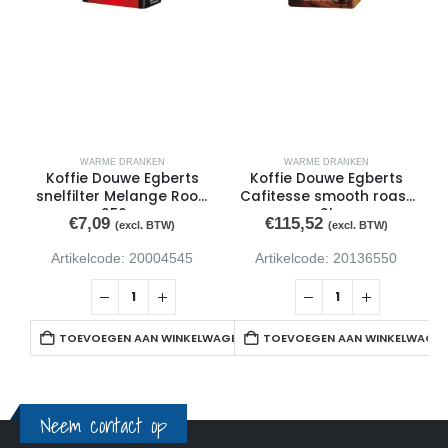
WARME DRANKEN
WARME DRANKEN
Koffie Douwe Egberts
Koffie Douwe Egberts
snelfilter Melange Rood
Cafitesse smooth roast
250gr
2l
€
7,09
€
115,52
(excl. BTW)
(excl. BTW)
Artikelcode: 20004545
Artikelcode: 20136550
TOEVOEGEN AAN WINKELWAGEN
TOEVOEGEN AAN WINKELWAGE
Neem contact op