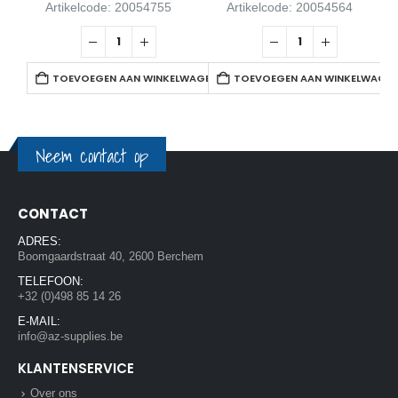
Artikelcode: 20054755
Artikelcode: 20054564
TOEVOEGEN AAN WINKELWAGEN
TOEVOEGEN AAN WINKELWAGE
Neem contact op
CONTACT
ADRES:
Boomgaardstraat 40, 2600 Berchem
TELEFOON:
+32 (0)498 85 14 26
E-MAIL:
info@az-supplies.be
KLANTENSERVICE
Over ons