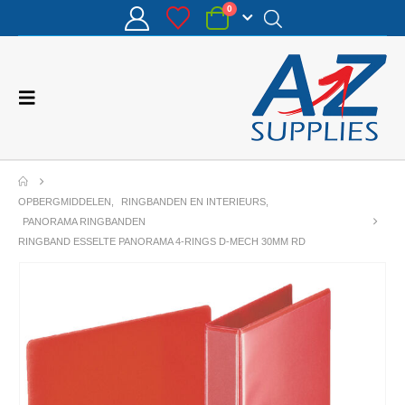
0
OPBERGMIDDELEN
,
RINGBANDEN EN INTERIEURS
,
PANORAMA RINGBANDEN
RINGBAND ESSELTE PANORAMA 4-RINGS D-MECH 30MM RD