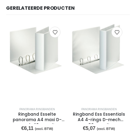
GERELATEERDE PRODUCTEN
PANORAMA RINGBANDEN
PANORAMA RINGBANDEN
Ringband Esselte
Ringband Ess Essentials
panorama A4 maxi D-
A4 4-rings D-mech
mech 40mm wit
30mm wit
€
6,11
€
5,07
(excl. BTW)
(excl. BTW)