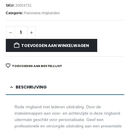
SKU:
20054731
Categorie:
Panorama ringbanden
TOEVOEGEN AAN WINKELWAGEN
TOEVOEGEN AAN BESTELLIJST
BESCHRIJVING
Rode ringband met lederen uitstraling. Door de
insteekmappen aan voor- en achterzijde is deze ringband
uitermate geschikt voor personalisatie. Geef een
professionele en verzorgde uitstraling aan een presentatie