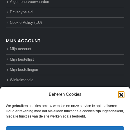
Algemene voorwaarden
Privacybeleid
Cookie Policy (EU)
MIJN ACCOUNT
Mijn account
Mijn bestellijst
Mijn bestellingen
Winkelmandje
Afrekenen
Beheren Cookies
We gebruiken cookies om uw website en onze service te optimaliseren.
Houd er rekening mee dat als alleen functionele cookies zijn ingeschakeld,
niet alle functies van de site werken zoals bedoeld.
© AZ-Supplies. 2022. All Rights Reserved