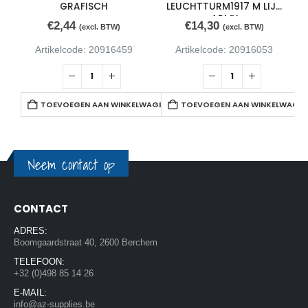
GRAFISCH
LEUCHTTURM1917 M LIJN
ARMY
€
2,44
€
14,30
(excl. BTW)
(excl. BTW)
Artikelcode: 20916459
Artikelcode: 20916053
TOEVOEGEN AAN WINKELWAGEN
TOEVOEGEN AAN WINKELWAGE
Neem contact op
CONTACT
ADRES:
Boomgaardstraat 40, 2600 Berchem
TELEFOON:
+32 (0)498 85 14 26
E-MAIL:
info@az-supplies.be