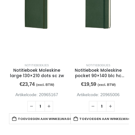
NOTITIEBOEKJES
NOTITIEBOEKJES
Notitieboek Moleskine
Notitieboek Moleskine
large 130×210 dots sc zw
pocket 90×140 blc hc
p
myrt gn
€
23,74
€
19,59
(excl. BTW)
(excl. BTW)
Artikelcode: 20965167
Artikelcode: 20965006
TOEVOEGEN AAN WINKELWAGEN
TOEVOEGEN AAN WINKELWAGE