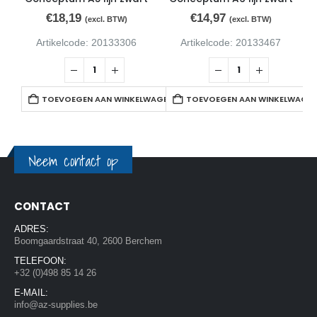
€
18,19
€
14,97
(excl. BTW)
(excl. BTW)
Artikelcode: 20133306
Artikelcode: 20133467
TOEVOEGEN AAN WINKELWAGEN
TOEVOEGEN AAN WINKELWAGE
Neem contact op
CONTACT
ADRES:
Boomgaardstraat 40, 2600 Berchem
TELEFOON:
+32 (0)498 85 14 26
E-MAIL:
info@az-supplies.be