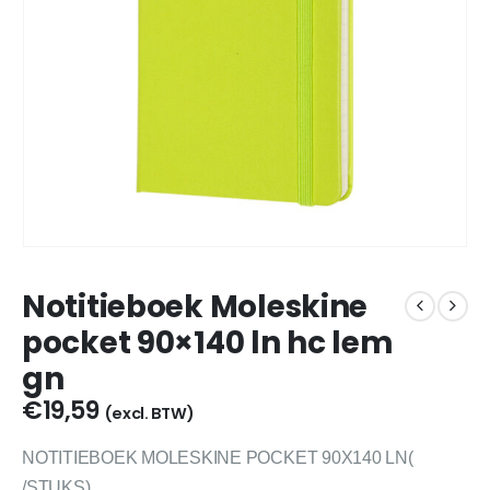
Notitieboek Moleskine
pocket 90×140 ln hc lem
gn
€
19,59
(excl. BTW)
NOTITIEBOEK MOLESKINE POCKET 90X140 LN(
/STUKS)