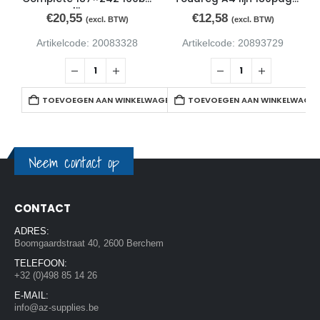
lijn zw
ass
€
20,55
€
12,58
(excl. BTW)
(excl. BTW)
Artikelcode: 20083328
Artikelcode: 20893729
TOEVOEGEN AAN WINKELWAGEN
TOEVOEGEN AAN WINKELWAGE
Neem contact op
CONTACT
ADRES:
Boomgaardstraat 40, 2600 Berchem
TELEFOON:
+32 (0)498 85 14 26
E-MAIL:
info@az-supplies.be