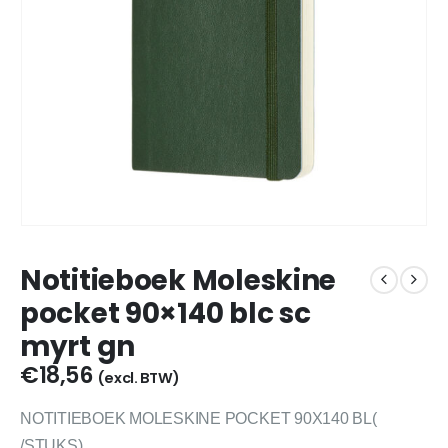
Notitieboek Moleskine
pocket 90×140 blc sc
myrt gn
€
18,56
(excl. BTW)
NOTITIEBOEK MOLESKINE POCKET 90X140 BL(
/STUKS)