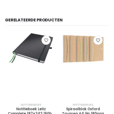
GERELATEERDE PRODUCTEN
NOTITIEBOEKJES
NOTITIEBOEKJES
Notitieboek Leitz
Spiraalblok Oxford
Complete 187×242 160blz
Touareg A4 lijn 180pag