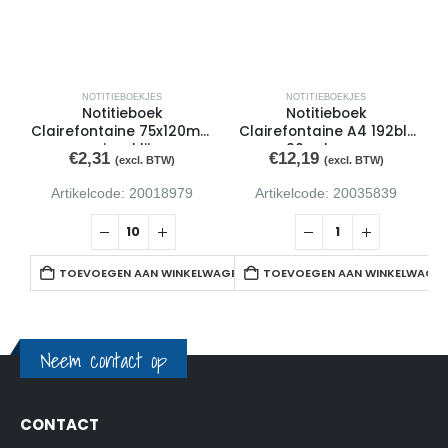
NOTITIEBOEKJES
NOTITIEBOEKJES
Notitieboek
Notitieboek
Clairefontaine 75x120mm
Clairefontaine A4 192blz
spiraal lijn
90gr ln ass
€
2,31
€
12,19
(excl. BTW)
(excl. BTW)
Artikelcode: 20018979
Artikelcode: 20035839
TOEVOEGEN AAN WINKELWAGEN
TOEVOEGEN AAN WINKELWAGE
Neem contact op
CONTACT