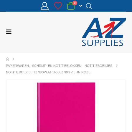
0
PAPIERWAREN
,
SCHRIJF- EN NOTITIEBLOKKEN
,
NOTITIEBOEKJES
NOTITIEBOEK LEITZ WOW A4 160BLZ 90GR LIJN ROZE