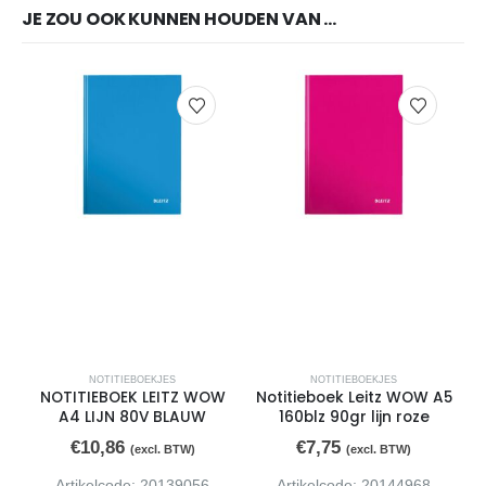
JE ZOU OOK KUNNEN HOUDEN VAN …
NOTITIEBOEKJES
NOTITIEBOEKJES
NOTITIEBOEK LEITZ WOW
Notitieboek Leitz WOW A5
A4 LIJN 80V BLAUW
160blz 90gr lijn roze
€
10,86
€
7,75
(excl. BTW)
(excl. BTW)
Artikelcode: 20139056
Artikelcode: 20144968