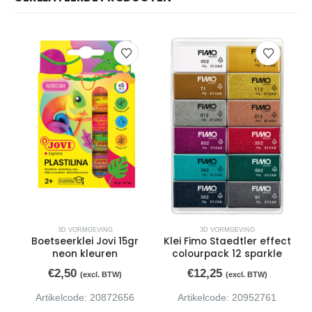
3D VORMGEVING
3D VORMGEVING
Boetseerklei Jovi 15gr
Klei Fimo Staedtler effect
neon kleuren
colourpack 12 sparkle
€
2,50
€
12,25
(excl. BTW)
(excl. BTW)
Artikelcode: 20872656
Artikelcode: 20952761