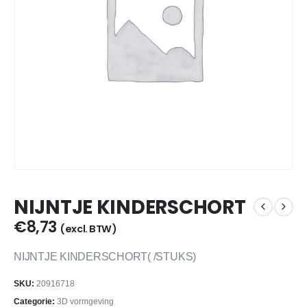
NIJNTJE KINDERSCHORT
€
8,73
(excl. BTW)
NIJNTJE KINDERSCHORT( /STUKS)
SKU:
20916718
Categorie:
3D vormgeving