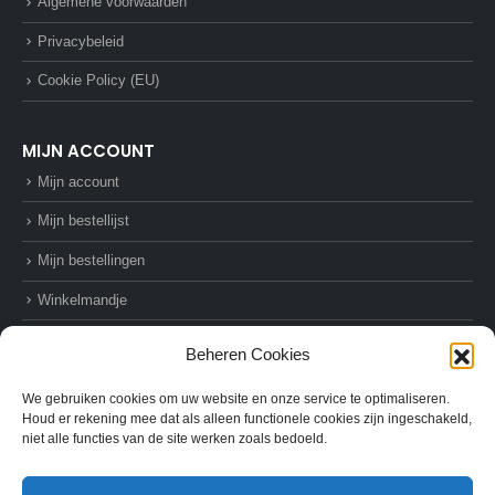
Algemene voorwaarden
Privacybeleid
Cookie Policy (EU)
MIJN ACCOUNT
Mijn account
Mijn bestellijst
Mijn bestellingen
Winkelmandje
Afrekenen
Beheren Cookies
We gebruiken cookies om uw website en onze service te optimaliseren.
Houd er rekening mee dat als alleen functionele cookies zijn ingeschakeld,
niet alle functies van de site werken zoals bedoeld.
© AZ-Supplies. 2022. All Rights Reserved