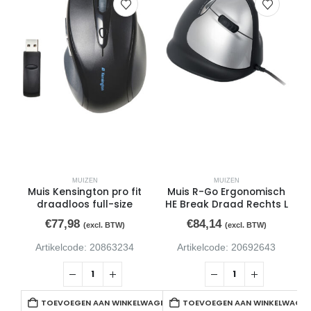
MUIZEN
MUIZEN
Muis Kensington pro fit
Muis R-Go Ergonomisch
draadloos full-size
HE Break Draad Rechts L
€
77,98
€
84,14
(excl. BTW)
(excl. BTW)
Artikelcode: 20863234
Artikelcode: 20692643
TOEVOEGEN AAN WINKELWAGEN
TOEVOEGEN AAN WINKELWAGE