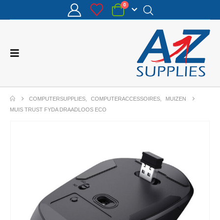
0
COMPUTERSUPPLIES
,
COMPUTERACCESSOIRES
,
MUIZEN
MUIS TRUST FYDA DRAADLOOS ECO