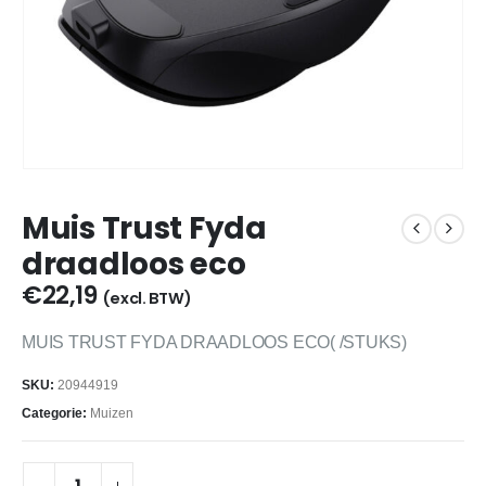
Muis Trust Fyda
draadloos eco
€
22,19
(excl. BTW)
MUIS TRUST FYDA DRAADLOOS ECO( /STUKS)
SKU:
20944919
Categorie:
Muizen