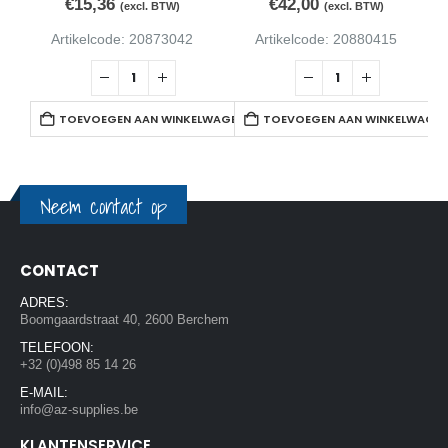
€
15,36
€
42,00
(excl. BTW)
(excl. BTW)
Artikelcode: 20873042
Artikelcode: 20880415
TOEVOEGEN AAN WINKELWAGEN
TOEVOEGEN AAN WINKELWAGE
Neem contact op
CONTACT
ADRES:
Boomgaardstraat 40, 2600 Berchem
TELEFOON:
+32 (0)498 85 14 26
E-MAIL:
info@az-supplies.be
KLANTENSERVICE