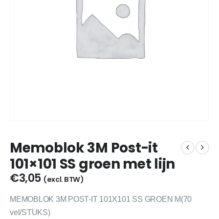
Memoblok 3M Post-it
101×101 SS groen met lijn
€
3,05
(excl. BTW)
MEMOBLOK 3M POST-IT 101X101 SS GROEN M(70
vel/STUKS)