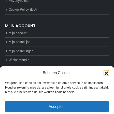
Privacybeleid
Cookie Policy (EU)
MIJN ACCOUNT
Mijn account
Mijn bestellijst
Mijn bestellingen
Winkelmandje
Afrekenen
Beheren Cookies
We gebruiken cookies om uw website en onze service te optimaliseren.
Houd er rekening mee dat als alleen functionele cookies zijn ingeschakeld,
niet alle functies van de site werken zoals bedoeld.
© AZ-Supplies. 2022. All Rights Reserved
Accepteer