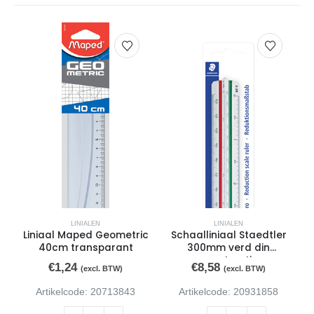
LINIALEN
LINIALEN
Liniaal Maped Geometric
Schaalliniaal Staedtler
40cm transparant
300mm verd din
constructie
€
1,24
€
8,58
(excl. BTW)
(excl. BTW)
Artikelcode: 20713843
Artikelcode: 20931858