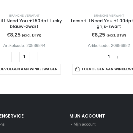
BRANCHE VERWANT
BRANCHE VERWANT
il I Need You +1.50dpt Lucky
Leesbril I Need You +1.00dp
blauw-zwart
grijs-zwart
€
8,25
€
8,25
(excl. BTW)
(excl. BTW)
Artikelcode: 20886844
Artikelcode: 20886882
OEVOEGEN AAN WINKELWAGEN
TOEVOEGEN AAN WINKELW
ENSERVICE
MIJN ACCOUNT
ons
Mijn account