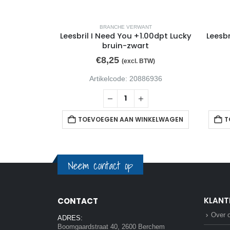
NT
BRANCHE VERWANT
.50dpt Lucky
Leesbril I Need You +1.00dpt Lucky
Leesbr
bruin-zwart
€
8,25
TW)
(excl. BTW)
86790
Artikelcode: 20886936
NKELWAGEN
TOEVOEGEN AAN WINKELWAGEN
T
Neem contact op
KLANT
CONTACT
Over 
ADRES:
Boomgaardstraat 40, 2600 Berchem