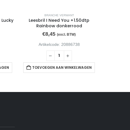
BRANCHE VERWANT
B
t Lucky
Leesbril I Need You +1.50dtp
Leesbril I 
Rainbow donkerrood
€
8,45
€
(excl. BTW)
Artikelcode: 20886738
Arti
AGEN
TOEVOEGEN AAN WINKELWAGEN
TOEVOE