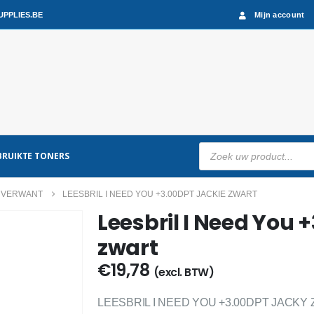
PPLIES.BE
Mijn account
Producten
RUIKTE TONERS
zoeken
 VERWANT
LEESBRIL I NEED YOU +3.00DPT JACKIE ZWART
Leesbril I Need You 
zwart
€
19,78
(excl. BTW)
LEESBRIL I NEED YOU +3.00DPT JACKY 