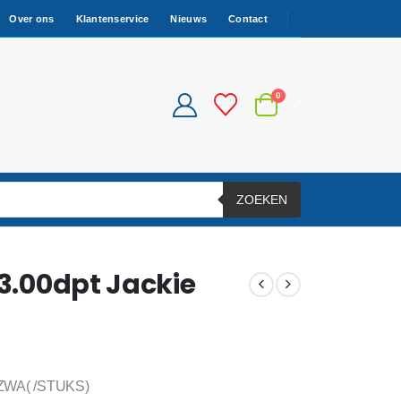
Over ons
Klantenservice
Nieuws
Contact
0
ZOEKEN
+3.00dpt Jackie
ZWA( /STUKS)