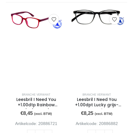
BRANCHE VERWANT
BRANCHE VERWANT
Leesbril I Need You
Leesbril I Need You
+1.00dtp Rainbow
+1.00dpt Lucky grijs-
donkerrood
zwart
€
8,45
€
8,25
(excl. BTW)
(excl. BTW)
Artikelcode: 20886721
Artikelcode: 20886882