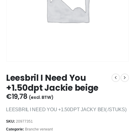
Leesbril I Need You
+1.50dpt Jackie beige
€
19,78
(excl. BTW)
LEESBRIL I NEED YOU +1.50DPT JACKY BEI( /STUKS)
SKU:
20977351
Categorie:
Branche verwant